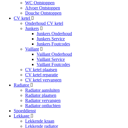
WC Ontstoppen
Afvoer Ontstoppen
Douche Ontstoppen
CV ketel
Onderhoud CV ketel
Junkers
Junkers Onderhoud
Junkers Service
Junkers Foutcodes
Vaillant
Vaillant Onderhoud
Vaillant Service
Vaillant Foutcodes
CV ketel plaatsen
CV ketel reparatie
CV ketel vervangen
Radiator
Radiator aansluiten
Radiator plaatsen
Radiator vervangen
Radiator ontluchten
Spoeddienst
Lekkage
Lekkende kraan
Lekkende radiator