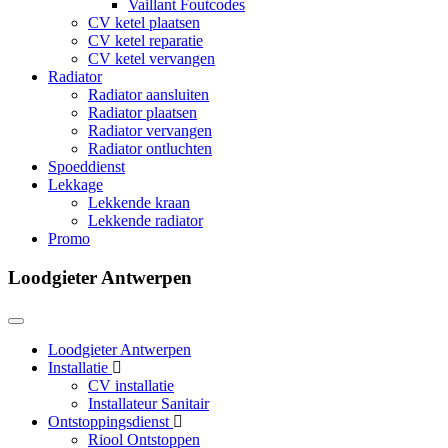
Vaillant Foutcodes
CV ketel plaatsen
CV ketel reparatie
CV ketel vervangen
Radiator
Radiator aansluiten
Radiator plaatsen
Radiator vervangen
Radiator ontluchten
Spoeddienst
Lekkage
Lekkende kraan
Lekkende radiator
Promo
Loodgieter Antwerpen
Loodgieter Antwerpen
Installatie
CV installatie
Installateur Sanitair
Ontstoppingsdienst
Riool Ontstoppen