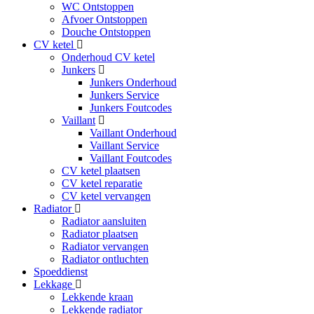
WC Ontstoppen
Afvoer Ontstoppen
Douche Ontstoppen
CV ketel
Onderhoud CV ketel
Junkers
Junkers Onderhoud
Junkers Service
Junkers Foutcodes
Vaillant
Vaillant Onderhoud
Vaillant Service
Vaillant Foutcodes
CV ketel plaatsen
CV ketel reparatie
CV ketel vervangen
Radiator
Radiator aansluiten
Radiator plaatsen
Radiator vervangen
Radiator ontluchten
Spoeddienst
Lekkage
Lekkende kraan
Lekkende radiator